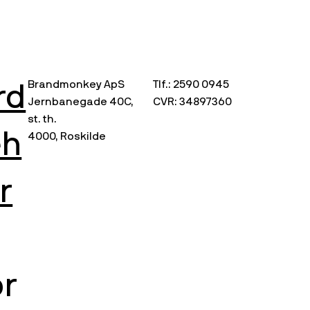
Brandmonkey ApS
Tlf.: 2590 0945
rd
Jernbanegade 40C,
CVR: 34897360
st. th.
eh
4000, Roskilde
r
or