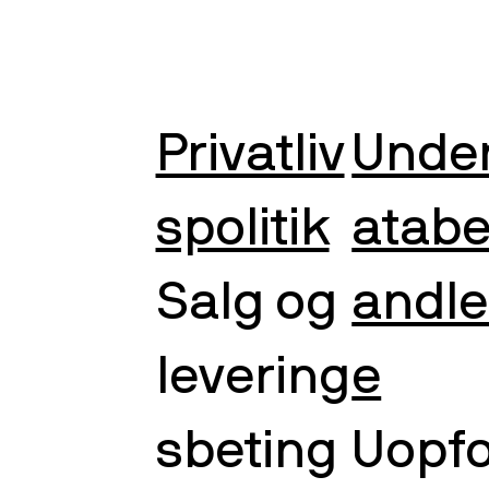
Privatliv
Unde
spolitik
atab
Salg og
andle
levering
e
sbeting
Uopf