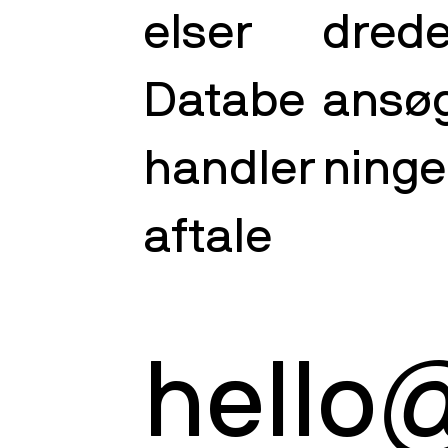
elser
dred
Databe
ansø
handler
ninge
aftale
hello