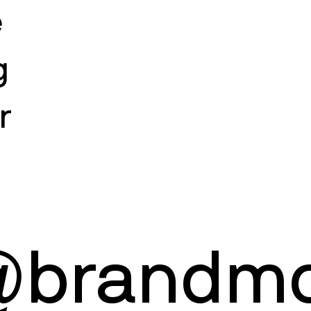
e
g
r
@brandmo