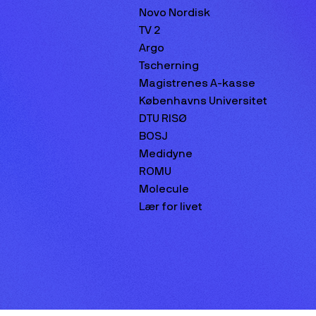
Novo Nordisk
TV 2
Argo
Tscherning
Magistrenes A-kasse
Københavns Universitet
DTU RISØ
BOSJ
Medidyne
ROMU
Molecule
Lær for livet